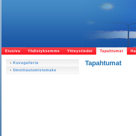
Etusivu
Yhdistyksemme
Yhteystiedot
Tapahtumat
Ha
Tapahtumat
Kuvagalleria
Ilmoittautumislomake