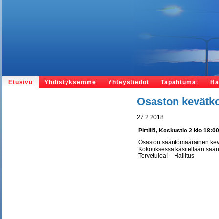
Etusivu
Yhdistyksemme
Yhteystiedot
Tapahtumat
Ha
Osaston kevätko
27.2.2018
Pirtillä, Keskustie 2 klo 18:00
Osaston sääntömääräinen kevä
Kokouksessa käsitellään sääntö
Tervetuloa! – Hallitus