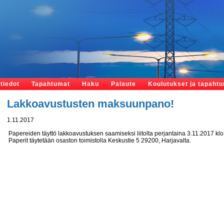
tiedot
Tapahtumat
Haku
Palaute
Koulutukset ja tapaht
Lakkoavustusten maksuunpano!
1.11.2017
Papereiden täyttö lakkoavustuksen saamiseksi liitolta perjantaina 3.11.2017 klo 
Paperit täytetään osaston toimistolla Keskustie 5 29200, Harjavalta.