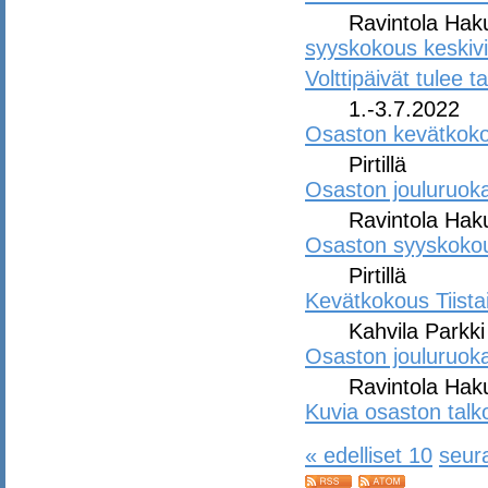
Ravintola Ha
syyskokous keskivi
Volttipäivät tulee t
1.-3.7.2022
Osaston kevätkok
Pirtillä
Osaston jouluruoka
Ravintola Ha
Osaston syyskokous
Pirtillä
Kevätkokous Tiista
Kahvila Parkki
Osaston jouluruoka
Ravintola Hak
Kuvia osaston talkoi
« edelliset 10
seur