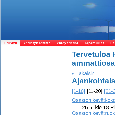
Etusivu
Yhdistyksemme
Yhteystiedot
Tapahtumat
Ha
Tervetuloa 
ammattiosas
« Takaisin
Ajankohtais
[1-10]
[11-20]
[21-
Osaston kevätkok
26.5. klo 18 Pir
Osaston kevätruoka