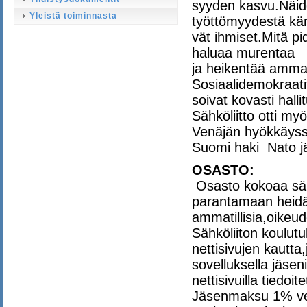
syyden kasvu.Näide
Yleistä toiminnasta
työttömyydestä kär
vät ihmiset.Mitä pi
haluaa murentaa
ja heikentää ammatt
Sosiaalidemokraatit 
soivat kovasti halli
Sähköliitto otti my
Venäjän hyökkäyss
Suomi haki Nato jäs
OSASTO:
Osasto kokoaa sähkö
parantamaan heidä
ammatillisia,oikeude
Sähköliiton koulut
nettisivujen kautta,
sovelluksella jäsen
nettisivuilla tiedoi
Jäsenmaksu 1% ver