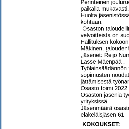
Perinteinen jouluru
paikalla mukavasti.
Huolta jäsenistöss
kohtaan.
Osaston taloudellin
velvoitteista on suo
Hallituksen kokoon
Mäkinen,
t
alouden
,jäsenet: Reijo N
Lasse Mäenpää .
Työlainsäädännön t
sopimusten noudat
jättämisestä työnan
Osasto toimi 2022 
Osaston jäseniä ty
yrityksissä.
Jäsenmäärä osast
eläkeläisjäsen 61
KOKOUKSET: