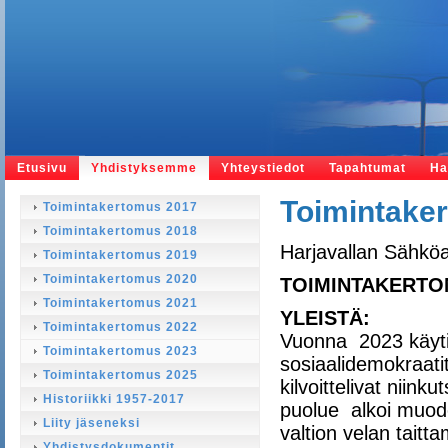
Etusivu
Yhdistyksemme
Yhteystiedot
Tapahtumat
Ha
Toimintake
Toimintakertomus 2017
Toimintakertomus 2018
Harjavallan Sähköa
Toimintakertomus 2019
Toimintakertomus 2020
TOIMINTAKERT
Toimintakertomus 2021
YLEISTÄ:
Toimintakertomus 2022
Vuonna 2023 käyti
Toimintakertomus 2023
sosiaalidemokraati
Toimintakertomus 2025
kilvoittelivat niin
Historiikki 1957-2017
puolue alkoi muodo
Liity jäseneksi
valtion velan taittam
Yhdistysdokumentit